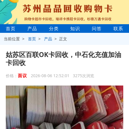
首页
产品
分类
知识
问答
联系
当前位置 >
首页
>
产品
> 正文
姑苏区百联OK卡回收，中石化充值加油
卡回收
面议
价格：
2026-08-06 12:52:01 3275次浏览