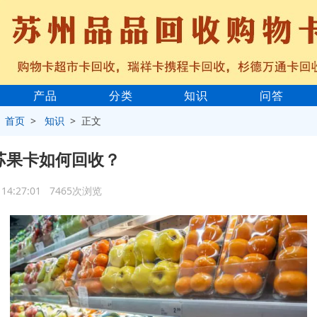
产品
分类
知识
问答
>
首页
>
知识
> 正文
元苏果卡如何回收？
8 14:27:01 7465次浏览